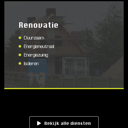
Renovatie
Duurzaam
Energieneutraal
Energiezuinig
Isoleren
Bekijk alle diensten