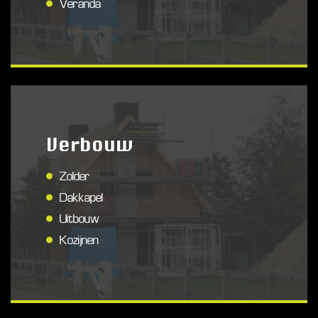
Veranda
Verbouw
Zolder
Dakkapel
Uitbouw
Kozijnen