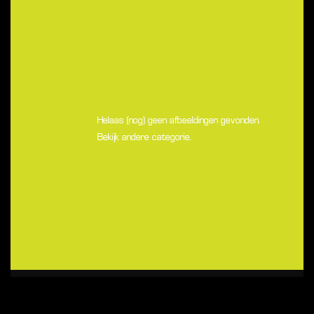
Helaas (nog) geen afbeeldingen gevonden.
Bekijk andere categorie.