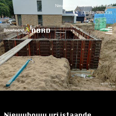
Nieuwbouw
Verbouw
Renovatie
(0)342 783008
Nieuwbouw vrijstaande